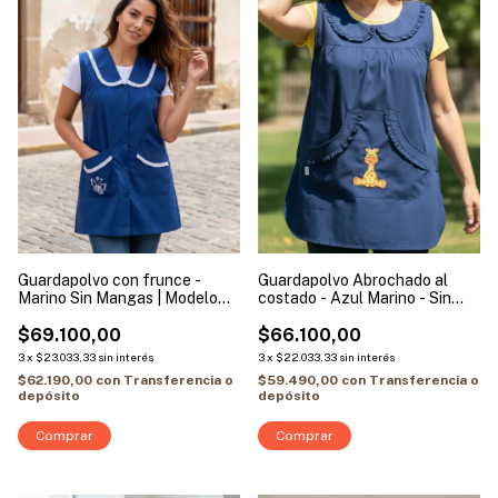
Guardapolvo con frunce -
Guardapolvo Abrochado al
Marino Sin Mangas | Modelo
costado - Azul Marino - Sin
Broderie
Mangas | Modelo Jirafa
$69.100,00
$66.100,00
3
x
$23.033,33
sin interés
3
x
$22.033,33
sin interés
$62.190,00
con
Transferencia o
$59.490,00
con
Transferencia o
depósito
depósito
Comprar
Comprar