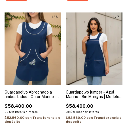
1
/
6
1
/
7
Guardapolvo Abrochado a
Guardapolvo jumper - Azul
ambos lados - Color Marino-
Marino - Sin Mangas | Modelo
Sin Mangas | Modelo Mariposa
Flores Blancas
$58.400,00
$58.400,00
3
x
$19.466,67
sin interés
3
x
$19.466,67
sin interés
$52.560,00
con
Transferencia o
$52.560,00
con
Transferencia o
depósito
depósito