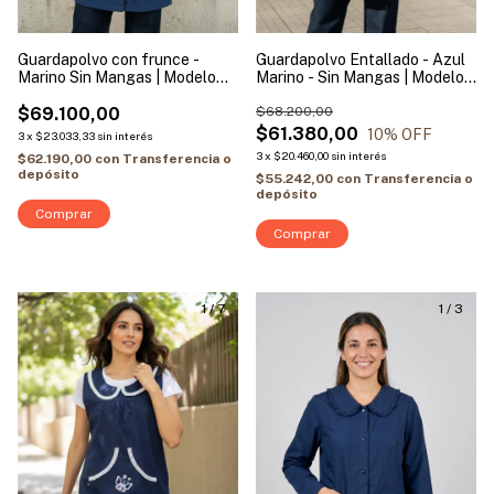
Guardapolvo con frunce -
Guardapolvo Entallado - Azul
Marino Sin Mangas | Modelo
Marino - Sin Mangas | Modelo
Vivo Blanco
Buho
$69.100,00
$68.200,00
$61.380,00
10
% OFF
3
x
$23.033,33
sin interés
3
x
$20.460,00
sin interés
$62.190,00
con
Transferencia o
depósito
$55.242,00
con
Transferencia o
depósito
Comprar
Comprar
1
/
7
1
/
3