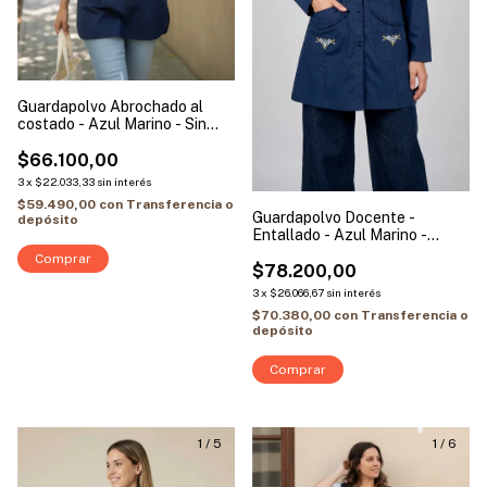
Guardapolvo Abrochado al
costado - Azul Marino - Sin
Mangas | Modelo Mariposa
$66.100,00
3
x
$22.033,33
sin interés
$59.490,00
con
Transferencia o
Guardapolvo Docente -
depósito
Entallado - Azul Marino -
Mangas Largas | Triangulo
Comprar
Floral
$78.200,00
3
x
$26.066,67
sin interés
$70.380,00
con
Transferencia o
depósito
Comprar
1
/
5
1
/
6