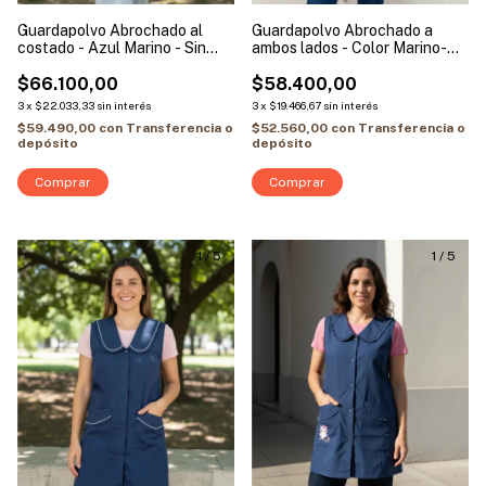
Guardapolvo Abrochado al
Guardapolvo Abrochado a
costado - Azul Marino - Sin
ambos lados - Color Marino-
Mangas | Modelo Vivo Blanco
Sin Mangas | Modelo Vivo
$66.100,00
Blanco
$58.400,00
3
x
$22.033,33
sin interés
3
x
$19.466,67
sin interés
$59.490,00
con
Transferencia o
$52.560,00
con
Transferencia o
depósito
depósito
Comprar
Comprar
1
/
5
1
/
5