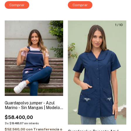
Comprar
Comprar
1
/
4
1
/
10
Guardapolvo jumper - Azul
Marino - Sin Mangas | Modelo
Buho
$58.400,00
3
x
$19.466,67
sin interés
$52.560,00
con
Transferencia o