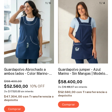
1
/
6
1
/
4
Guardapolvo Abrochado a
Guardapolvo jumper - Azul
ambos lados - Color Marino-
Marino - Sin Mangas | Modelo
Sin Mangas | Modelo Flor
Mariposa
Vertical
$58.400,00
$58.400,00
$52.560,00
10
% OFF
3
x
$19.466,67
sin interés
3
x
$17.520,00
sin interés
$52.560,00
con
Transferencia o
depósito
$47.304,00
con
Transferencia o
depósito
Comprar
Comprar