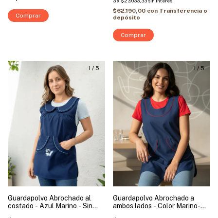
3
x
$23.033,33
sin interés
$62.190,00
con
Transferencia o
Comprar
depósito
Comprar
1
/
5
1
/
5
Guardapolvo Abrochado al
Guardapolvo Abrochado a
costado - Azul Marino - Sin
ambos lados - Color Marino-
Mangas | Modelo Mariposa
Sin Mangas | Modelo Vivo Rojo