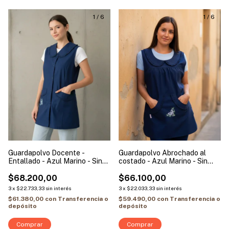
1
/
6
1
/
6
Guardapolvo Docente -
Guardapolvo Abrochado al
Entallado - Azul Marino - Sin
costado - Azul Marino - Sin
Mangas | Libélula
Mangas | Modelo Mariposa
$68.200,00
Clásica
$66.100,00
3
x
$22.733,33
sin interés
3
x
$22.033,33
sin interés
$61.380,00
con
Transferencia o
$59.490,00
con
Transferencia o
depósito
depósito
Comprar
Comprar