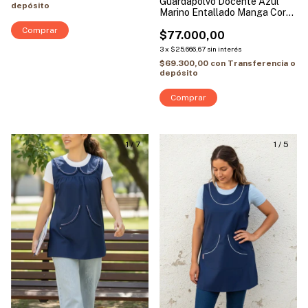
Guardapolvo Docente Azul
depósito
Marino Entallado Manga Corta
| Josefina
Comprar
$77.000,00
3
x
$25.666,67
sin interés
$69.300,00
con
Transferencia o
depósito
Comprar
1
/
7
1
/
5