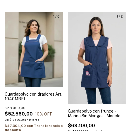
1
/
6
1
/
2
Guardapolvo con tiradores Art.
1040MBEI
$58.400,00
Guardapolvo con frunce -
$52.560,00
10
% OFF
Marino Sin Mangas | Modelo
3
x
$17.520,00
sin interés
Búho
$69.100,00
$47.304,00
con
Transferencia o
depósito