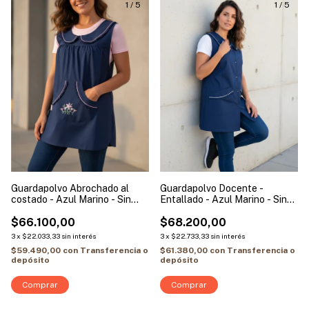
1
/
5
1
/
5
Guardapolvo Abrochado al
Guardapolvo Docente -
costado - Azul Marino - Sin
Entallado - Azul Marino - Sin
Mangas | Modelo Flor Rosa
Mangas | Vivo Blanco
$66.100,00
$68.200,00
3
x
$22.033,33
sin interés
3
x
$22.733,33
sin interés
$59.490,00
con
Transferencia o
$61.380,00
con
Transferencia o
depósito
depósito
Comprar
Comprar