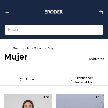
Inicio
>
Guardapolvos Clásicos
>
Mujer
Mujer
2 productos
Ordenar por:
Filtrar
Más vendidos
1
/
6
1
/
6