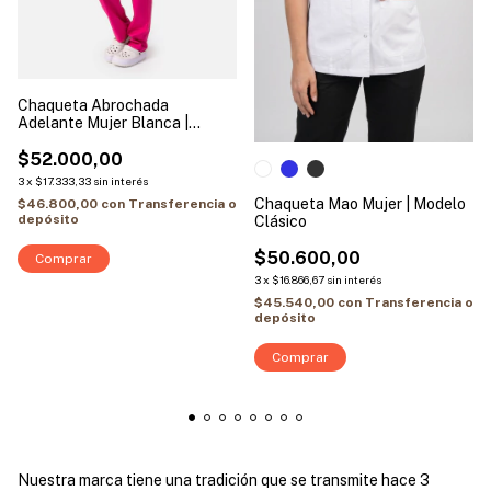
Chaqueta Abrochada
Adelante Mujer Blanca |
Modelo Magenta
$52.000,00
3
x
$17.333,33
sin interés
Chaqueta Mao Mujer | Modelo
$46.800,00
con
Transferencia o
depósito
Clásico
$50.600,00
Comprar
3
x
$16.866,67
sin interés
$45.540,00
con
Transferencia o
depósito
Comprar
Nuestra marca tiene una tradición que se transmite hace 3