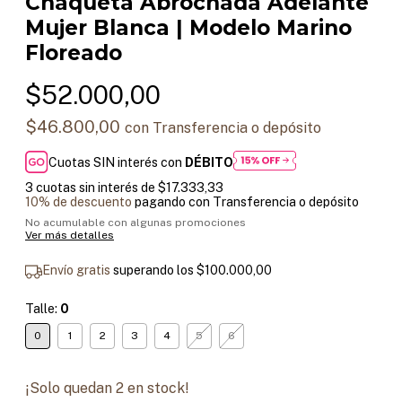
Chaqueta Abrochada Adelante
Mujer Blanca | Modelo Marino
Floreado
$52.000,00
$46.800,00
con
Transferencia o depósito
Cuotas SIN interés con
DÉBITO
3
cuotas sin interés de
$17.333,33
10% de descuento
pagando con Transferencia o depósito
No acumulable con algunas promociones
Ver más detalles
Envío gratis
superando los
$100.000,00
Talle:
0
0
1
2
3
4
5
6
¡Solo quedan
2
en stock!