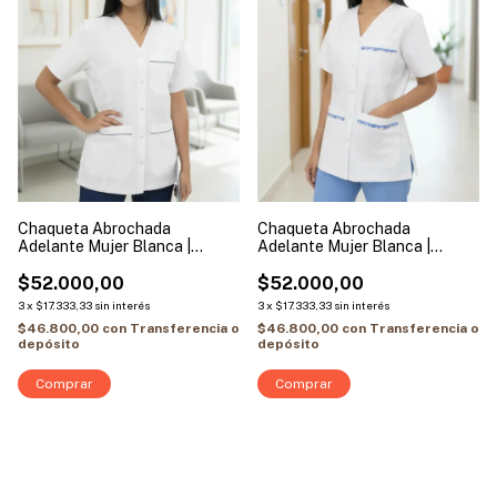
Chaqueta Abrochada
Chaqueta Abrochada
Adelante Mujer Blanca |
Adelante Mujer Blanca |
Modelo Vivo Marino
Modelo Azulina Floreada
$52.000,00
$52.000,00
3
x
$17.333,33
sin interés
3
x
$17.333,33
sin interés
$46.800,00
con
Transferencia o
$46.800,00
con
Transferencia o
depósito
depósito
Comprar
Comprar