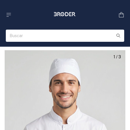
1
/
3