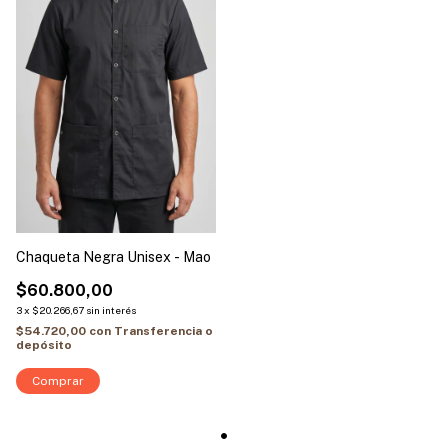
Chaqueta Negra Unisex - Mao
$60.800,00
3
x
$20.266,67
sin interés
$54.720,00
con
Transferencia o
depósito
Comprar