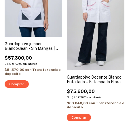
Guardapolvo jumper -
Blanco/Jean - Sin Mangas |
Modelo Mariposa
$57.300,00
3
x
$19.100,00
sin interés
$51.570,00
con
Transferencia o
depósito
Guardapolvo Docente Blanco
Entallado – Estampado Floral
Comprar
$75.600,00
3
x
$25.200,00
sin interés
$68.040,00
con
Transferencia o
depósito
Comprar