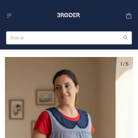
1
/
5