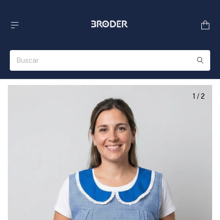
1
/
2