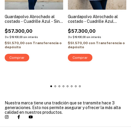
Guardapolvo Abrochado al
Guardapolvo Abrochado al
costado - Cuadrille Azul - Sin
costado - Cuadrille Azul
Mangas | Modelo Flor Vertical
Marino - Sin Mangas | Modelo
$57.300,00
Flor Vertical
$57.300,00
3
x
$19.100,00
sin interés
3
x
$19.100,00
sin interés
$51.570,00
con
Transferencia o
$51.570,00
con
Transferencia o
depósito
depósito
Comprar
Comprar
Nuestra marca tiene una tradición que se transmite hace 3
generaciones. Esto nos permite asegurar y ofrecer la más alta
calidad en nuestros productos.