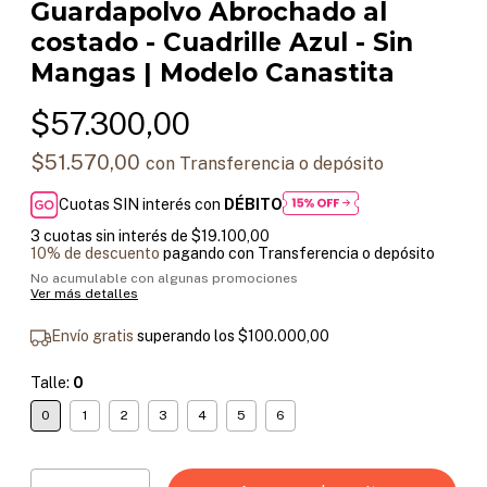
Guardapolvo Abrochado al
costado - Cuadrille Azul - Sin
Mangas | Modelo Canastita
$57.300,00
$51.570,00
con
Transferencia o depósito
Cuotas SIN interés con
DÉBITO
3
cuotas sin interés de
$19.100,00
10% de descuento
pagando con Transferencia o depósito
No acumulable con algunas promociones
Ver más detalles
Envío gratis
superando los
$100.000,00
Talle:
0
0
1
2
3
4
5
6