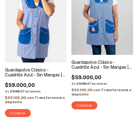
Guardapolvo Clásico -
Cuadrille Azul - Sin Mangas |
Guardapolvo Clásico -
Modelo Buho
Cuadrille Azul - Sin Mangas |
$59.000,00
Modelo Vivo Blanco
3
x
$19.666,67
sin interés
$59.000,00
$53.100,00
con
Transferencia o
3
x
$19.666,67
sin interés
depósito
$53.100,00
con
Transferencia o
depósito
Comprar
Comprar