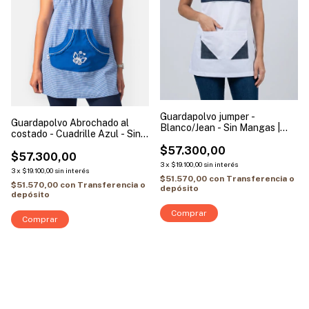
Guardapolvo jumper -
Guardapolvo Abrochado al
Blanco/Jean - Sin Mangas |
costado - Cuadrille Azul - Sin
Modelo Mariposa
Mangas | Modelo Mariposa
$57.300,00
$57.300,00
3
x
$19.100,00
sin interés
3
x
$19.100,00
sin interés
$51.570,00
con
Transferencia o
$51.570,00
con
Transferencia o
depósito
depósito
Comprar
Comprar