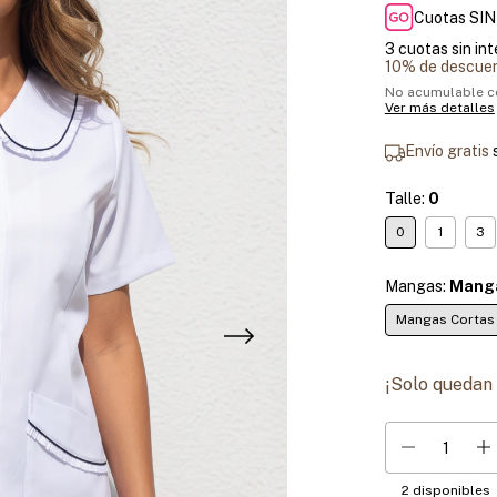
Cuotas SIN
3
cuotas sin in
10% de descue
No acumulable c
Ver más detalles
Envío gratis
Talle:
0
0
1
3
Mangas:
Manga
Mangas Cortas
¡Solo quedan
2
disponibles