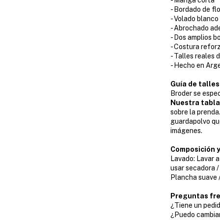
- Manga corta
- Bordado de flo
- Volado blanco 
- Abrochado ade
- Dos amplios bo
- Costura refor
- Talles reales d
- Hecho en Arg
Guía de talles
Broder se especi
Nuestra tabla
sobre la prenda.
guardapolvo que
imágenes.
Composición y
Lavado: Lavar a
usar secadora /
Plancha suave /
Preguntas fr
¿Tiene un pedid
¿Puedo cambiar 