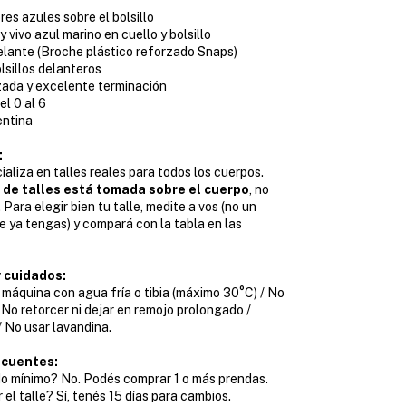
res azules sobre el bolsillo
y vivo azul marino en cuello y bolsillo
lante (Broche plástico reforzado Snaps)
lsillos delanteros
zada y excelente terminación
el 0 al 6
entina
:
aliza en talles reales para todos los cuerpos.
 de talles está tomada sobre el cuerpo
, no
 Para elegir bien tu talle, medite a vos (no un
 ya tengas) y compará con la tabla en las
 cuidados:
 máquina con agua fría o tibia (máximo 30°C) / No
 No retorcer ni dejar en remojo prolongado /
 No usar lavandina.
ecuentes:
o mínimo? No. Podés comprar 1 o más prendas.
el talle? Sí, tenés 15 días para cambios.