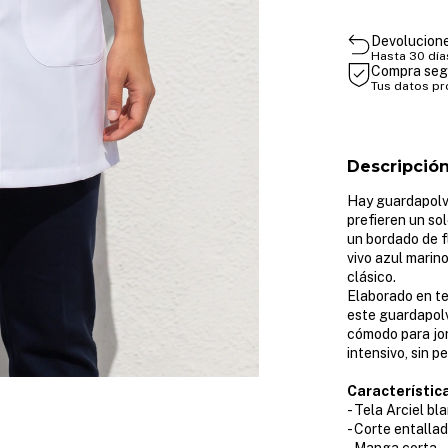
Devolucione
Hasta 30 día
Compra seg
Tus datos pr
Descripció
Hay guardapolvo
prefieren un sol
un bordado de fl
vivo azul marino
clásico.
Elaborado en te
este guardapolv
cómodo para jor
intensivo, sin p
Característic
- Tela Arciel b
- Corte entalla