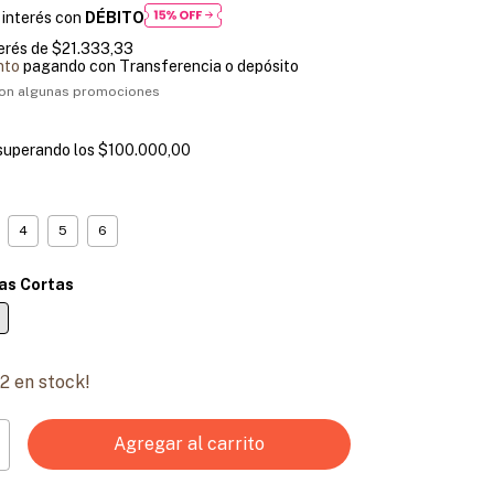
 interés con
DÉBITO
terés de
$21.333,33
nto
pagando con Transferencia o depósito
on algunas promociones
superando los
$100.000,00
4
5
6
s Cortas
2
en stock!