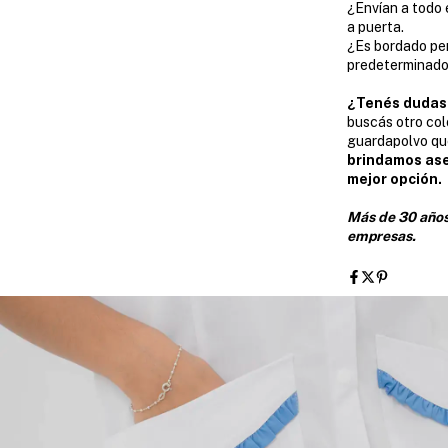
¿Envían a todo e
a puerta.
¿Es bordado pe
predeterminado.
¿Tenés dudas
buscás otro col
guardapolvo que
brindamos ase
mejor opción.
Más de 30 años
empresas.