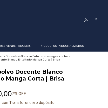
RÉS VENDER BRODER?
PRODUCTOS PERSONALIZADOS
vos Docentes
>
Blanco
>
Entallado mangas cortas
>
nte Blanco Entallado Manga Corta | Brisa
olvo Docente Blanco
do Manga Corta | Brisa
0,00
7
% OFF
0
con
Transferencia o depósito