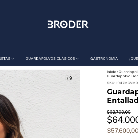
UETAS
GUARDAPOLVOS CLÁSICOS
GASTRONOMÍA
¿QUE
Inicio
>
Guardapol
Guardapolvo Doce
1
/
9
SKU:
1047MCVM0
Guardap
Entalla
$68.700,00
$64.00
$57.600,0