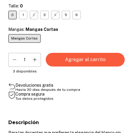
Talle:
0
0
1
2
3
4
5
6
Mangas:
Mangas Cortas
Mangas Cortas
3
disponibles
Devoluciones gratis
Hasta 30 días después de tu compra
Compra segura
Tus datos protegidos
Descripción
Para las docentes que prefieren la elegancia del blanco sin