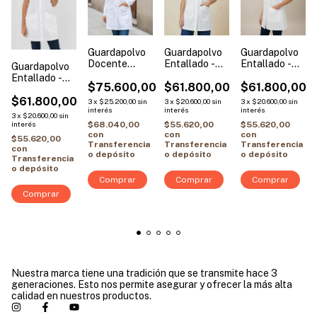
Guardapolvo
Guardapolvo
Guardapolvo
Docente
Entallado -
Entallado -
Guardapolvo
Blanco
Blanco - Sin
Blanco - Sin
Entallado -
Entallado -
$75.600,00
Mangas |
$61.800,00
Mangas |
$61.800,00
Blanco - Sin
Vivo Blanco
Modelo Flor
Modelo
0
Mangas |
$61.800,00
3
x
$25.200,00
sin
3
x
$20.600,00
sin
3
x
$20.600,00
sin
Clásica
Broderie en
interés
interés
interés
Modelo Vivo
3
x
$20.600,00
sin
Punta
Blanco
interés
$68.040,00
$55.620,00
$55.620,00
con
con
con
$55.620,00
Transferencia
Transferencia
Transferencia
con
o depósito
o depósito
o depósito
Transferencia
o depósito
Comprar
Comprar
Comprar
Comprar
Nuestra marca tiene una tradición que se transmite hace 3
generaciones. Esto nos permite asegurar y ofrecer la más alta
calidad en nuestros productos.