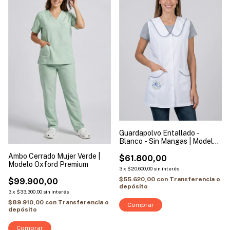
Guardapolvo Entallado -
Blanco - Sin Mangas | Modelo
Flor Jean
Ambo Cerrado Mujer Verde |
$61.800,00
Modelo Oxford Premium
3
x
$20.600,00
sin interés
$55.620,00
con
Transferencia o
$99.900,00
depósito
3
x
$33.300,00
sin interés
$89.910,00
con
Transferencia o
Comprar
depósito
Comprar