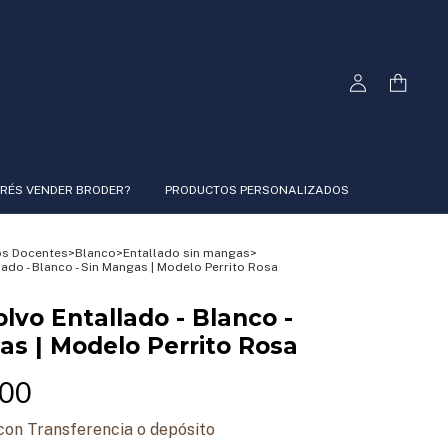
RÉS VENDER BRODER?
PRODUCTOS PERSONALIZADOS
s Docentes
>
Blanco
>
Entallado sin mangas
>
ado - Blanco - Sin Mangas | Modelo Perrito Rosa
lvo Entallado - Blanco -
as | Modelo Perrito Rosa
,00
con
Transferencia o depósito