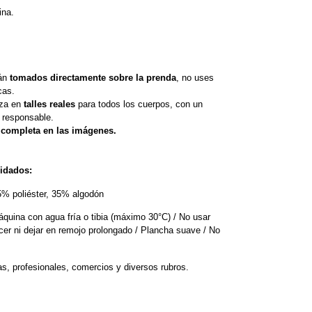
ina.
án 
tomados directamente sobre la prenda
, no uses 
cas.
za en 
talles reales
 para todos los cuerpos, con un 
 responsable. 
s completa en las imágenes.
idados:
65% poliéster, 35% algodón
áquina con agua fría o tibia (máximo 30°C) / No usar 
cer ni dejar en remojo prolongado / Plancha suave / No 
s, profesionales, comercios y diversos rubros.