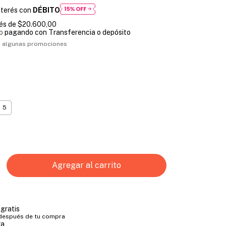
nterés con
DÉBITO
rés de
$20.600,00
o
pagando con Transferencia o depósito
 algunas promociones
5
gratis
 después de tu compra
ra