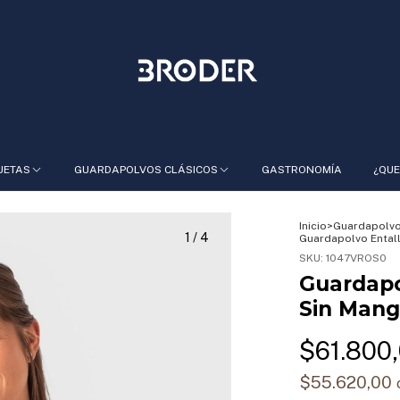
UETAS
GUARDAPOLVOS CLÁSICOS
GASTRONOMÍA
¿QUE
Inicio
>
Guardapolvo
1
/
4
Guardapolvo Entall
SKU:
1047VROS0
Guardapo
Sin Mang
$61.800
$55.620,00