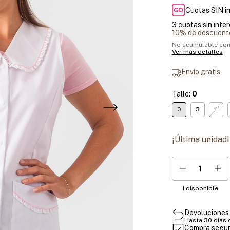
Cuotas SIN i
3
cuotas sin inte
10% de descuent
No acumulable con
Ver más detalles
Envío gratis
Talle:
0
0
3
4
¡Última unidad!
1
disponible
Devoluciones 
Hasta 30 días
Compra segu