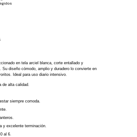
tegidos
S
ionado en tela arciel blanca, corte entallado y 
. Su diseño cómodo, amplio y duradero lo convierte en 
ritos. Ideal para uso diario intensivo.
a de alta calidad. 
 estar siempre comoda.
nte.
anteros.
a y excelente terminación.
0 al 6.