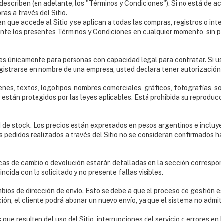
 describen (en adelante, los "Términos y Condiciones"). Si no está de 
as a través del Sitio.
 que accede al Sitio y se aplican a todas las compras, registros o in
ente los presentes Términos y Condiciones en cualquier momento, sin p
les únicamente para personas con capacidad legal para contratar. Si ust
egistrarse en nombre de una empresa, usted declara tener autorización 
enes, textos, logotipos, nombres comerciales, gráficos, fotografías, 
stán protegidos por las leyes aplicables. Está prohibida su reproducc
d de stock. Los precios están expresados en pesos argentinos e incluy
Los pedidos realizados a través del Sitio no se consideran confirmados h
icas de cambio o devolución estarán detalladas en la sección correspond
ncida con lo solicitado y no presente fallas visibles.
ios de dirección de envío. Esto se debe a que el proceso de gestión 
ción, el cliente podrá abonar un nuevo envío, ya que el sistema no admit
e resulten del uso del Sitio, interrupciones del servicio o errores en 