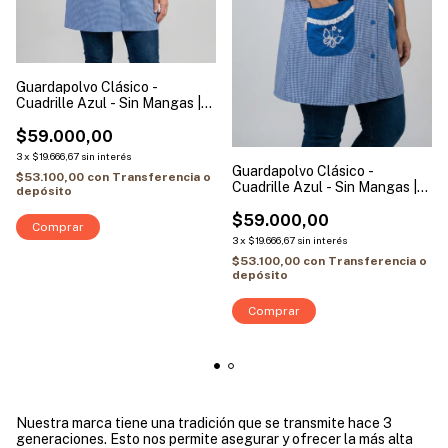
Guardapolvo Clásico -
Cuadrille Azul - Sin Mangas |
Modelo Buho
$59.000,00
3
x
$19.666,67
sin interés
Guardapolvo Clásico -
$53.100,00
con
Transferencia o
Cuadrille Azul - Sin Mangas |
depósito
Modelo Mariposa
$59.000,00
Comprar
3
x
$19.666,67
sin interés
$53.100,00
con
Transferencia o
depósito
Comprar
Nuestra marca tiene una tradición que se transmite hace 3
generaciones. Esto nos permite asegurar y ofrecer la más alta